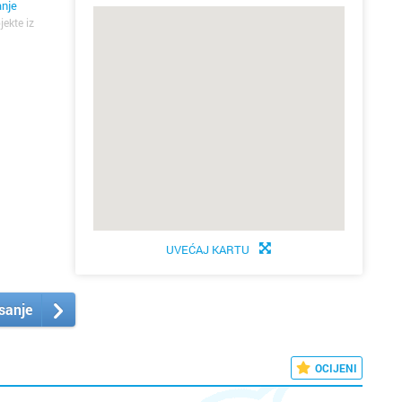
anje
jekte iz
UVEĆAJ KARTU
isanje
OCIJENI