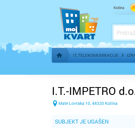
Kutina
IT, TELEKOMUNIKACIJE
IZR
Početna stranica
I.T.-IMPETRO d.o
Mate Lovraka 10, 44320 Kutina
SUBJEKT JE UGAŠEN