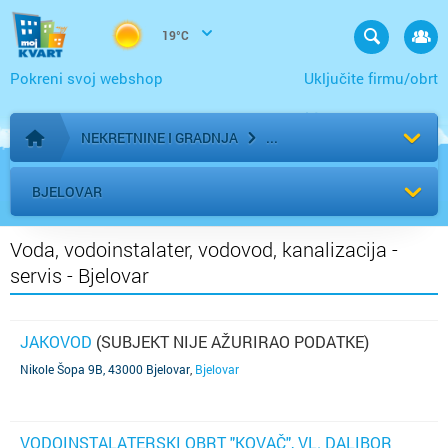
19°C
Pokreni svoj webshop
Uključite firmu/obrt
NEKRETNINE I GRADNJA
Početna stranica
BJELOVAR
Voda, vodoinstalater, vodovod, kanalizacija -
servis - Bjelovar
JAKOVOD
(SUBJEKT NIJE AŽURIRAO PODATKE)
Nikole Šopa 9B, 43000 Bjelovar
,
Bjelovar
VODOINSTALATERSKI OBRT "KOVAČ", VL. DALIBOR