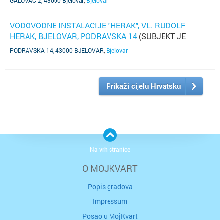
GALOVAC 2, 43000 Bjelovar
,
Bjelovar
VODOVODNE INSTALACIJE "HERAK", VL. RUDOLF
HERAK, BJELOVAR, PODRAVSKA 14
(SUBJEKT JE
UGAŠEN)
PODRAVSKA 14, 43000 BJELOVAR
,
Bjelovar
Prikaži cijelu Hrvatsku
Na vrh stranice
O MOJKVART
Popis gradova
Impressum
Posao u MojKvart