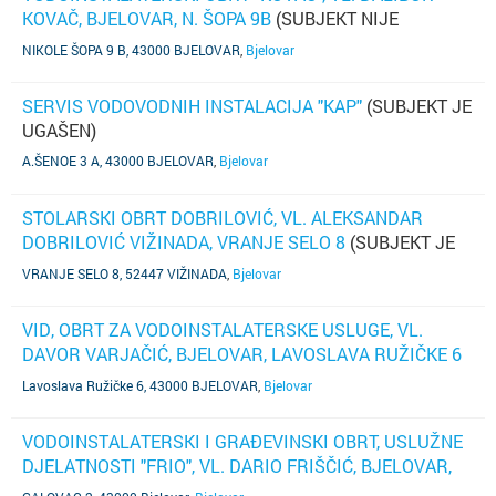
KOVAČ, BJELOVAR, N. ŠOPA 9B
(SUBJEKT NIJE
AŽURIRAO PODATKE)
NIKOLE ŠOPA 9 B, 43000 BJELOVAR
,
Bjelovar
SERVIS VODOVODNIH INSTALACIJA "KAP"
(SUBJEKT JE
UGAŠEN)
A.ŠENOE 3 A, 43000 BJELOVAR
,
Bjelovar
STOLARSKI OBRT DOBRILOVIĆ, VL. ALEKSANDAR
DOBRILOVIĆ VIŽINADA, VRANJE SELO 8
(SUBJEKT JE
UGAŠEN)
VRANJE SELO 8, 52447 VIŽINADA
,
Bjelovar
VID, OBRT ZA VODOINSTALATERSKE USLUGE, VL.
DAVOR VARJAČIĆ, BJELOVAR, LAVOSLAVA RUŽIČKE 6
(SUBJEKT JE UGAŠEN)
Lavoslava Ružičke 6, 43000 BJELOVAR
,
Bjelovar
VODOINSTALATERSKI I GRAĐEVINSKI OBRT, USLUŽNE
DJELATNOSTI "FRIO", VL. DARIO FRIŠČIĆ, BJELOVAR,
GALOVAC 2
(SUBJEKT JE UGAŠEN)