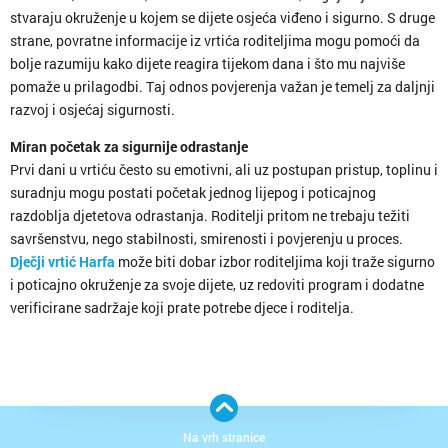
stvaraju okruženje u kojem se dijete osjeća viđeno i sigurno. S druge
strane, povratne informacije iz vrtića roditeljima mogu pomoći da
bolje razumiju kako dijete reagira tijekom dana i što mu najviše
pomaže u prilagodbi. Taj odnos povjerenja važan je temelj za daljnji
razvoj i osjećaj sigurnosti.
Miran početak za sigurnije odrastanje
Prvi dani u vrtiću često su emotivni, ali uz postupan pristup, toplinu i
suradnju mogu postati početak jednog lijepog i poticajnog
razdoblja djetetova odrastanja. Roditelji pritom ne trebaju težiti
savršenstvu, nego stabilnosti, smirenosti i povjerenju u proces.
Dječji vrtić Harfa
može biti dobar izbor roditeljima koji traže sigurno
i poticajno okruženje za svoje dijete, uz redoviti program i dodatne
verificirane sadržaje koji prate potrebe djece i roditelja.
Na vrh stranice