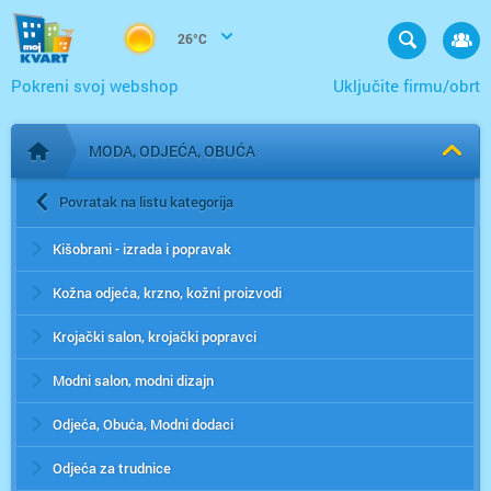
26°C
Pokreni svoj webshop
Uključite firmu/obrt
MODA, ODJEĆA, OBUĆA
Početna stranica
Povratak na listu kategorija
Kišobrani - izrada i popravak
Kožna odjeća, krzno, kožni proizvodi
Krojački salon, krojački popravci
Modni salon, modni dizajn
Odjeća, Obuća, Modni dodaci
Odjeća za trudnice