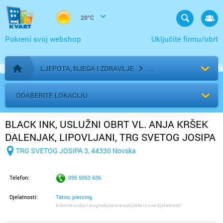
20°C
Pokreni svoj webshop
Uključite firmu/obrt
LJEPOTA, NJEGA I ZDRAVLJE
Početna stranica
ODABERITE LOKACIJU
BLACK INK, USLUŽNI OBRT VL. ANJA KRŠEK
DALENJAK, LIPOVLJANI, TRG SVETOG JOSIPA
3
TRG SVETOG JOSIPA 3, 44330 Novska
Telefon:
095 5053 636
Djelatnosti:
Tatoo, piercing
kliknite ovdje i pogledajte sve subjekte iz ove djelatnosti