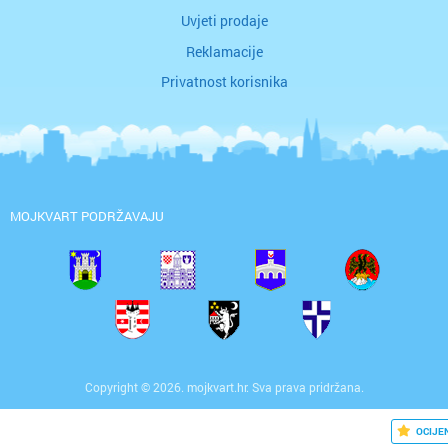
Uvjeti prodaje
Reklamacije
Privatnost korisnika
MOJKVART PODRŽAVAJU
Copyright © 2026. mojkvart.hr. Sva prava pridržana.
OCIJE