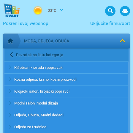
23°C
Pokreni svoj webshop
Uključite firmu/obrt
MODA, ODJEĆA, OBUĆA
Početna stranica
Povratak na listu kategorija
Kišobrani - izrada i popravak
Kožna odjeća, krzno, kožni proizvodi
Krojački salon, krojački popravci
Modni salon, modni dizajn
Odjeća, Obuća, Modni dodaci
Odjeća za trudnice