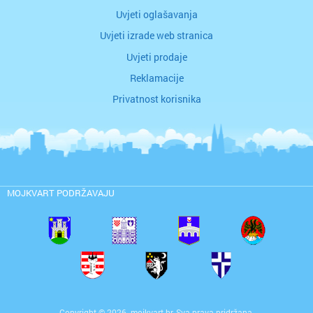
Uvjeti oglašavanja
Uvjeti izrade web stranica
Uvjeti prodaje
Reklamacije
Privatnost korisnika
MOJKVART PODRŽAVAJU
Copyright © 2026. mojkvart.hr. Sva prava pridržana.