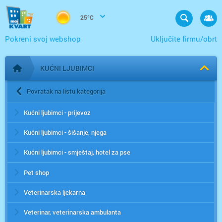
25°C
Pokreni svoj webshop
Uključite firmu/obrt
KUĆNI LJUBIMCI
Početna stranica
Povratak na listu kategorija
Kućni ljubimci - prijevoz
Kućni ljubimci - šišanje, njega
Kućni ljubimci - smještaj, hotel za pse
Pet shop
Veterinarska ljekarna
Veterinar, veterinarska ambulanta