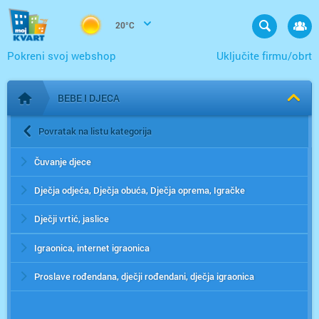
20°C
Pokreni svoj webshop
Uključite firmu/obrt
BEBE I DJECA
Početna stranica
Povratak na listu kategorija
Čuvanje djece
Dječja odjeća, Dječja obuća, Dječja oprema, Igračke
Dječji vrtić, jaslice
Igraonica, internet igraonica
Proslave rođendana, dječji rođendani, dječja igraonica