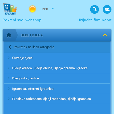
19°C
Pokreni svoj webshop
Uključite firmu/obrt
BEBE I DJECA
Početna stranica
Povratak na listu kategorija
Čuvanje djece
Dječja odjeća, Dječja obuća, Dječja oprema, Igračke
Dječji vrtić, jaslice
Igraonica, internet igraonica
Proslave rođendana, dječji rođendani, dječja igraonica