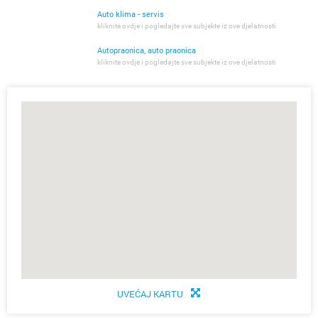
Auto klima - servis
kliknite ovdje i pogledajte sve subjekte iz ove djelatnosti
Autopraonica, auto praonica
kliknite ovdje i pogledajte sve subjekte iz ove djelatnosti
UVEĆAJ KARTU