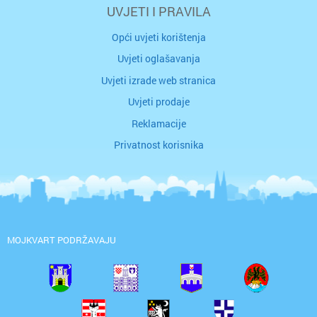
UVJETI I PRAVILA
Opći uvjeti korištenja
Uvjeti oglašavanja
Uvjeti izrade web stranica
Uvjeti prodaje
Reklamacije
Privatnost korisnika
MOJKVART PODRŽAVAJU