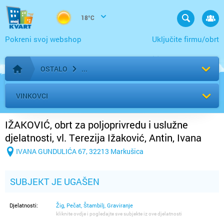
18°C
Pokreni svoj webshop
Uključite firmu/obrt
OSTALO
Početna stranica
VINKOVCI
IŽAKOVIĆ, obrt za poljoprivredu i uslužne
djelatnosti, vl. Terezija Ižaković, Antin, Ivana
Gundulića 67
IVANA GUNDULIĆA 67, 32213 Markušica
SUBJEKT JE UGAŠEN
Djelatnosti:
Žig, Pečat, Štambilj, Graviranje
kliknite ovdje i pogledajte sve subjekte iz ove djelatnosti