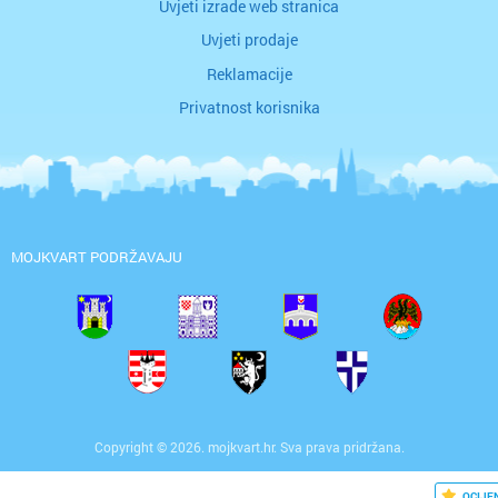
Uvjeti izrade web stranica
Uvjeti prodaje
Reklamacije
Privatnost korisnika
MOJKVART PODRŽAVAJU
Copyright © 2026. mojkvart.hr. Sva prava pridržana.
OCIJE