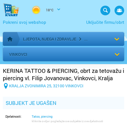
18°C
Pokreni svoj webshop
Uključite firmu/obrt
LJEPOTA, NJEGA I ZDRAVLJE
Početna stranica
VINKOVCI
KERINA TATTOO & PIERCING, obrt za tetovažu i
piercing vl. Filip Jovanovac, Vinkovci, Kralja
Zvonimira 25
KRALJA ZVONIMIRA 25, 32100 VINKOVCI
SUBJEKT JE UGAŠEN
Djelatnosti:
Tatoo, piercing
kliknite ovdje i pogledajte sve subjekte iz ove djelatnosti