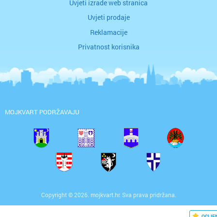
Uvjeti izrade web stranica
Uvjeti prodaje
Reklamacije
Privatnost korisnika
MOJKVART PODRŽAVAJU
Copyright © 2026. mojkvart.hr. Sva prava pridržana.
OCIJE