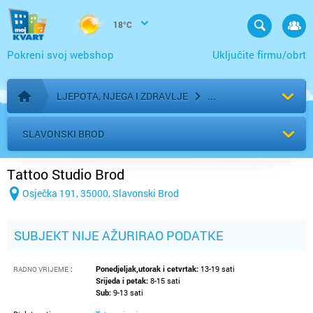
18°C
Pokreni svoj webshop
Uključite firmu/obrt
LJEPOTA, NJEGA I ZDRAVLJE
Početna stranica
SLAVONSKI BROD
Tattoo Studio Brod
Osječka 191, 35000, Slavonski Brod
SUBJEKT NIJE AŽURIRAO PODATKE
:
Ponedjeljak,utorak i cetvrtak:
13-19 sati
RADNO VRIJEME
Srijeda i petak:
8-15 sati
Sub:
9-13 sati