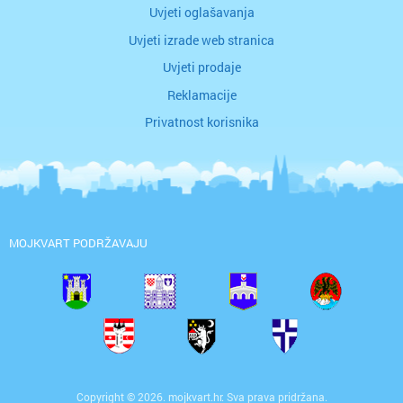
Uvjeti oglašavanja
Uvjeti izrade web stranica
Uvjeti prodaje
Reklamacije
Privatnost korisnika
MOJKVART PODRŽAVAJU
Copyright © 2026. mojkvart.hr. Sva prava pridržana.