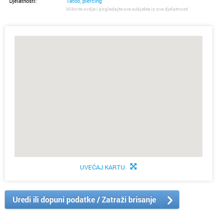
Djelatnosti:
Tatoo, piercing
kliknite ovdje i pogledajte sve subjekte iz ove djelatnosti
UVEĆAJ KARTU
Uredi ili dopuni podatke / Zatraži brisanje