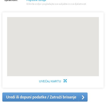
kliknite ovdje i pogledajte sve subjekte iz ove djelatnosti
UVEĆAJ KARTU
Uredi ili dopuni podatke / Zatraži brisanje