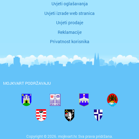
Uvjeti oglašavanja
Uvjeti izrade web stranica
Uvjeti prodaje
Reklamacije
Privatnost korisnika
MOJKVART PODRŽAVAJU
Copyright © 2026. mojkvart.hr. Sva prava pridržana.