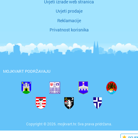
Uvjeti izrade web stranica
Uvjeti prodaje
Reklamacije
Privatnost korisnika
MOJKVART PODRŽAVAJU
Copyright © 2026. mojkvart.hr. Sva prava pridržana.
OCIJE