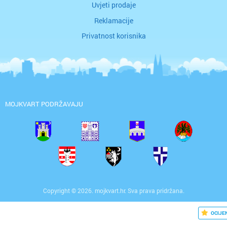
Uvjeti prodaje
Reklamacije
Privatnost korisnika
MOJKVART PODRŽAVAJU
Copyright © 2026. mojkvart.hr. Sva prava pridržana.
OCIJE