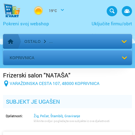
19°C
Pokreni svoj webshop
Uključite firmu/obrt
OSTALO
Početna stranica
KOPRIVNICA
Frizerski salon "NATAŠA"
VARAŽDINSKA CESTA 107, 48000 KOPRIVNICA
SUBJEKT JE UGAŠEN
Djelatnosti:
Žig, Pečat, Štambilj, Graviranje
kliknite ovdje i pogledajte sve subjekte iz ove djelatnosti