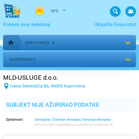
19°C
Pokreni svoj webshop
Uključite firmu/obrt
DOM I URED
Početna stranica
KOPRIVNICA
MLD-USLUGE d.o.o.
Ivana Generalića bb, 48000 Koprivnica
SUBJEKT NIJE AŽURIRAO PODATKE
Djelatnosti:
Dimnjačar, Čišćenje dimnjaka, Sanacija dimnjaka
kliknite ovdje i pogledajte sve subjekte iz ove djelatnosti