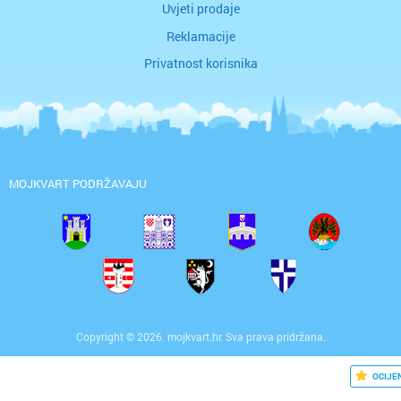
Uvjeti prodaje
Reklamacije
Privatnost korisnika
MOJKVART PODRŽAVAJU
Copyright © 2026. mojkvart.hr. Sva prava pridržana.
OCIJE