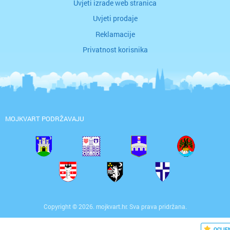
Uvjeti izrade web stranica
Uvjeti prodaje
Reklamacije
Privatnost korisnika
MOJKVART PODRŽAVAJU
Copyright © 2026. mojkvart.hr. Sva prava pridržana.
OCIJE