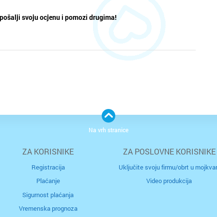
Kaštela
pošalji svoju ocjenu i pomozi drugima!
Knin
Koprivn
Kraljevi
Krapina
Križevci
Na vrh stranice
Kutina
ZA KORISNIKE
ZA POSLOVNE KORISNIKE
Labin
Registracija
Uključite svoju firmu/obrt u mojkvar
Plaćanje
Video produkcija
Makars
Sigurnost plaćanja
Vremenska prognoza
Marija B