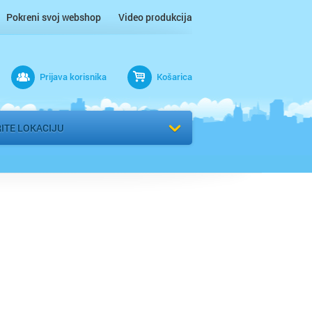
Pokreni svoj webshop
Video produkcija
ac
Prijava korisnika
Košarica
 n/m
r
ITE LOKACIJU
 / Međimurje