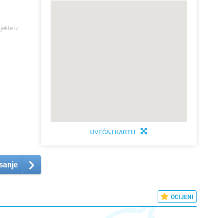
Donja S
jekte iz
Drniš
Dubrovn
Dugo Se
Gospić
Imotski
UVEĆAJ KARTU
Ivanić 
isanje
Jastreb
Karlova
OCIJENI