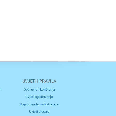
ica
ca
UVJETI I PRAVILA
t
Opći uvjeti korištenja
Uvjeti oglašavanja
ka
Uvjeti izrade web stranica
Uvjeti prodaje
istrica