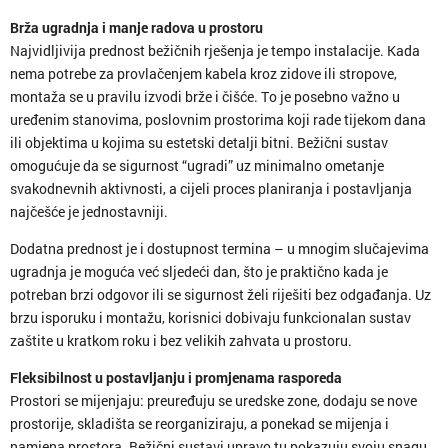
Brža ugradnja i manje radova u prostoru
Najvidljivija prednost bežičnih rješenja je tempo instalacije. Kada
nema potrebe za provlačenjem kabela kroz zidove ili stropove,
montaža se u pravilu izvodi brže i čišće. To je posebno važno u
uređenim stanovima, poslovnim prostorima koji rade tijekom dana
ili objektima u kojima su estetski detalji bitni. Bežični sustav
omogućuje da se sigurnost “ugradi” uz minimalno ometanje
svakodnevnih aktivnosti, a cijeli proces planiranja i postavljanja
najčešće je jednostavniji.
Dodatna prednost je i dostupnost termina – u mnogim slučajevima
ugradnja je moguća već sljedeći dan, što je praktično kada je
potreban brzi odgovor ili se sigurnost želi riješiti bez odgađanja. Uz
brzu isporuku i montažu, korisnici dobivaju funkcionalan sustav
zaštite u kratkom roku i bez velikih zahvata u prostoru.
Fleksibilnost u postavljanju i promjenama rasporeda
Prostori se mijenjaju: preuređuju se uredske zone, dodaju se nove
prostorije, skladišta se reorganiziraju, a ponekad se mijenja i
namjena prostora. Bežični sustavi upravo tu pokazuju svoju snagu