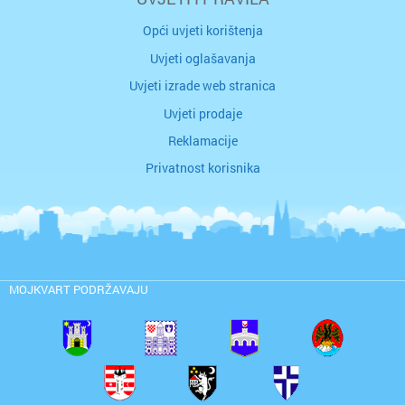
Opći uvjeti korištenja
Uvjeti oglašavanja
Uvjeti izrade web stranica
Uvjeti prodaje
Reklamacije
Privatnost korisnika
MOJKVART PODRŽAVAJU