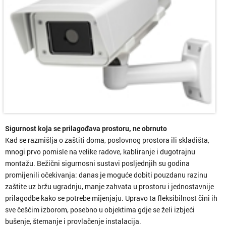
Sigurnost koja se prilagođava prostoru, ne obrnuto
Kad se razmišlja o zaštiti doma, poslovnog prostora ili skladišta,
mnogi prvo pomisle na velike radove, kabliranje i dugotrajnu
montažu. Bežični sigurnosni sustavi posljednjih su godina
promijenili očekivanja: danas je moguće dobiti pouzdanu razinu
zaštite uz bržu ugradnju, manje zahvata u prostoru i jednostavnije
prilagodbe kako se potrebe mijenjaju. Upravo ta fleksibilnost čini ih
sve češćim izborom, posebno u objektima gdje se želi izbjeći
bušenje, štemanje i provlačenje instalacija.