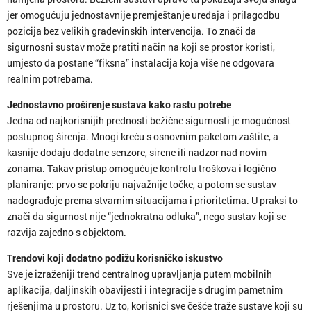
jer omogućuju jednostavnije premještanje uređaja i prilagodbu
pozicija bez velikih građevinskih intervencija. To znači da
sigurnosni sustav može pratiti način na koji se prostor koristi,
umjesto da postane “fiksna” instalacija koja više ne odgovara
realnim potrebama.
Jednostavno proširenje sustava kako rastu potrebe
Jedna od najkorisnijih prednosti bežične sigurnosti je mogućnost
postupnog širenja. Mnogi kreću s osnovnim paketom zaštite, a
kasnije dodaju dodatne senzore, sirene ili nadzor nad novim
zonama. Takav pristup omogućuje kontrolu troškova i logično
planiranje: prvo se pokriju najvažnije točke, a potom se sustav
nadograđuje prema stvarnim situacijama i prioritetima. U praksi to
znači da sigurnost nije “jednokratna odluka”, nego sustav koji se
razvija zajedno s objektom.
Trendovi koji dodatno podižu korisničko iskustvo
Sve je izraženiji trend centralnog upravljanja putem mobilnih
aplikacija, daljinskih obavijesti i integracije s drugim pametnim
rješenjima u prostoru. Uz to, korisnici sve češće traže sustave koji su